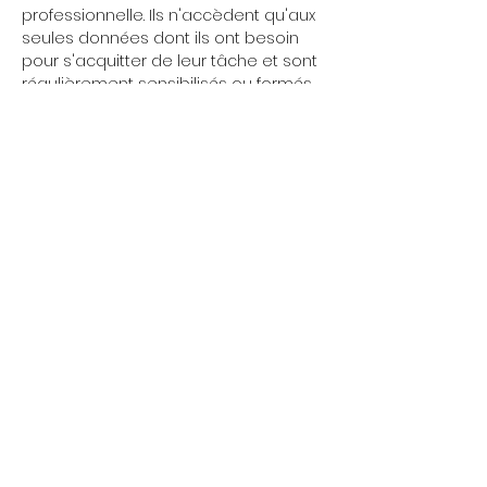
professionnelle. Ils n'accèdent qu'aux
seules données dont ils ont besoin
pour s'acquitter de leur tâche et sont
régulièrement sensibilisés ou formés
au respect des règles de conformité
et de sécurité s’appliquant à vos
données à caractère personnel.
Vos droits
Dans la mesure où Crèche le bonheur
traite vos données à caractère
personnel, vous disposez à tout
moment et dans les limites fixées par
la loi des droits suivants :
- accéder à vos données
personnelles (de savoir quelles
données ont été collectées et traitées
et d’en obtenir une copie), demander
leur rectification si elles sont inexactes
ou incomplètes, leur suppression si
elles sont obsolètes ;